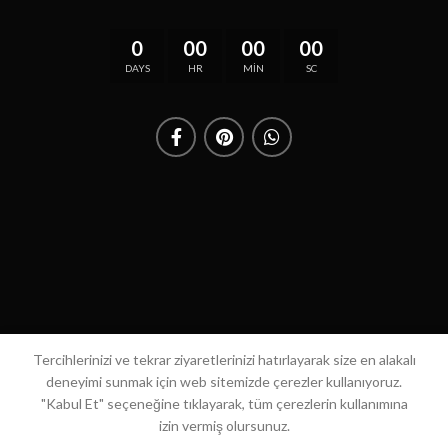
0
00
00
00
DAYS
HR
MIN
SC
Tercihlerinizi ve tekrar ziyaretlerinizi hatırlayarak size en alakalı
deneyimi sunmak için web sitemizde çerezler kullanıyoruz.
"Kabul Et" seçeneğine tıklayarak, tüm çerezlerin kullanımına
izin vermiş olursunuz.