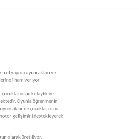
ay- rol yapma oyuncakları ve
lerine ilham veriyor.
 çocuklarınızın kolaylık ve
ektedir. Oyunla öğrenmenin
oyuncaklar ile çocuklarınızın
e motor gelişimini destekleyerek,
un olarak üretiliyor.