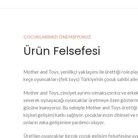
ÇOCUKLARIMIZI ÖNEMSİYORUZ
Ürün Felsefesi
Mother and Toys, yenilikçi yaklaşımı ile ürettiği role pl
keçe oyuncakları (felt toys) Türkiye’nin çocuk sahibi aile
Mother and Toys, cinsiyet ayrımı olmaksızın kız ve erkek
severek oynayacağı oyuncaklar üretmeye özen gösterm
gücüne inanıyoruz. Bu sebeple Mother and Toys ürettiği 
kişisel gelişimi katkı sağlıyor. çocuklarınızın zihinsel v
onların zeka gelişimine yardımcı oluyor.
Üretilen oyuncaklar birçok çocuk gelişim felsefesine uyg