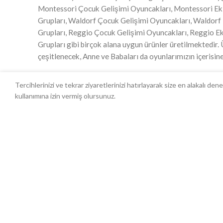
Montessori Çocuk Gelişimi Oyuncakları, Montessori E
Grupları, Waldorf Çocuk Gelişimi Oyuncakları, Waldorf
Grupları, Reggio Çocuk Gelişimi Oyuncakları, Reggio E
Grupları gibi birçok alana uygun ürünler üretilmektedir.
çeşitlenecek, Anne ve Babaları da oyunlarımızın içerisine
Tercihlerinizi ve tekrar ziyaretlerinizi hatırlayarak size en alakalı 
kullanımına izin vermiş olursunuz.
MOTHER AND TOYS
YARDIM 
Biz Kimiz?
Gizlilik Sö