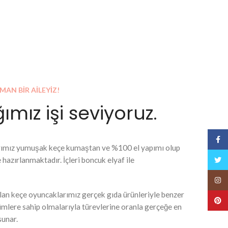
MAN BİR AİLEYİZ!
ımız işi seviyoruz.
Face
ımız yumuşak keçe kumaştan ve %100 el yapımı olup
Twitt
e hazırlanmaktadır. İçleri boncuk elyaf ile
Insta
lan keçe oyuncaklarımız gerçek gıda ürünleriyle benzer
Pinte
mlere sahip olmalarıyla türevlerine oranla gerçeğe en
sunar.