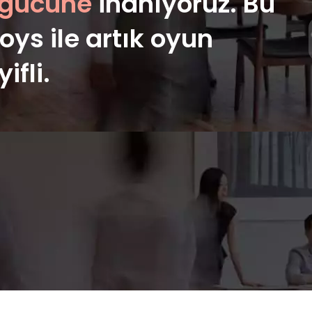
gücüne
inanıyoruz. Bu
ys ile artık oyun
fli.