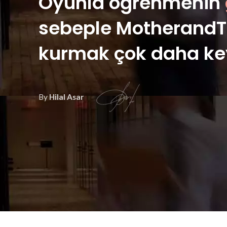
Oyunla öğrenmenin
sebeple MotherandTo
kurmak çok daha keyi
By
Hilal Asar