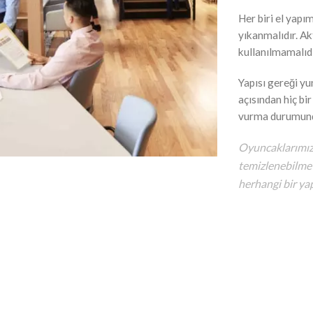
Her biri el yapı
yıkanmalıdır. Ak
kullanılmamalıdı
Yapısı gereği y
açısından hiç bi
vurma durumunda
Oyuncaklarımız 
temizlenebilme 
herhangi bir yap