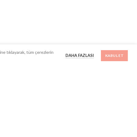
ine tıklayarak, tüm çerezlerin
DAHA FAZLASI
KABUL ET
İLETİŞİM BİLGİLERİ
(+90) 2129510506