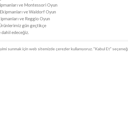
kipmanları ve Montessori Oyun
 Ekipmanları ve Waldorf Oyun
kipmanları ve Reggio Oyun
 Ürünlerimiz gün geçtikçe
 dahil edeceğiz.
deneyimi sunmak için web sitemizde çerezler kullanıyoruz. "Kabul Et" seçeneğ
VE DESTEK
PROFİLİM
zleşmesi
Hesabım