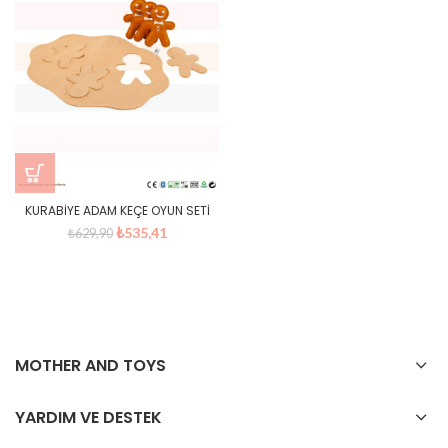
KURABİYE ADAM KEÇE OYUN SETİ
Orijinal
Şu
₺
535,41
₺
629,90
fiyat:
andaki
₺629,90.
fiyat:
₺535,41.
MOTHER AND TOYS
YARDIM VE DESTEK