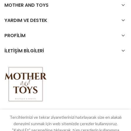
MOTHER AND TOYS
YARDIM VE DESTEK
PROFİLİM
İLETİŞİM BİLGİLERİ
Tercihlerinizi ve tekrar ziyaretlerinizi hatırlayarak size en alakalı
deneyimi sunmak için web sitemizde çerezler kullanıyoruz.
© 2018 Mother & Toys All rights reserved
"Kabul Et" seçeneğine tıklayarak, tüm çerezlerin kullanımına