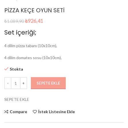
PİZZA KEÇE OYUN SETİ
Orijinal
Şu
₺
926,41
₺
1.089,90
fiyat:
andaki
Set içeriği;
₺1.089,90.
fiyat:
₺926,41.
4 dilim pizza tabanı (10x10cm),
4 dilim domates sosu (10x10cm),
Stokta
SEPETE EKLE
SEPETE EKLE
Compare
İstek Listesine Ekle