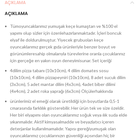
AÇIKLAMA
AÇIKLAMA
Tümoyuncaklarımız yumuşak keçe kumaştan ve %100 el
yapımı olup sizler için özenlehazırlanmaktadır. İçleri boncuk
elyaf ile doldurulmuştur. Yiyecek grubuolan keçe
oyuncaklarımız gerçek gıda ürünleriyle benzer boyut ve
görünümleresahip olmalarıyla türevlerine oranla çocuklarınız
için gerçeğe en yakın oyun deneyimisunar. Set içeriği
4dilim pizza tabanı (10x10cm), 4 dilim domates sosu
(10x10cm), 4 dilim pizzapeyniri (10x10cm), 8 adet sucuk dilim
(3x3cm), 5 adet mantar dilim (4x3cm), 4adet biber dilimi
(4x4cm), 2 adet roka yaprağı (6x3cm) Ölçülerhakkında
ürünlerimiz el emeği olarak üretildiği için boyutlarda 0,5-1
cmarasında farklılık gösterebilir. Her ürün tek ve size özeldir.
Her biri elyapımı olan oyuncaklarımız soğuk veya ılık suda elde
yıkanmalıdır. Aktif kimyasalmadde ve beyazlatıcı içeren
deterjanlar kullanılmamalıdır. Yapısı gereğiyumuşak olan
oyuncaklarımız çocuklarınızın güvenliği açısından hiç bir