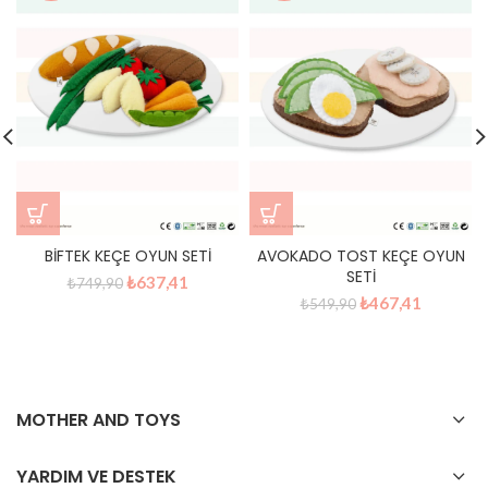
BİFTEK KEÇE OYUN SETİ
AVOKADO TOST KEÇE OYUN
SETİ
Orijinal
Şu
₺
637,41
₺
749,90
fiyat:
andaki
Orijinal
Şu
₺
467,41
₺
549,90
₺749,90.
fiyat:
fiyat:
andaki
₺637,41.
₺549,90.
fiyat:
₺467,41.
MOTHER AND TOYS
YARDIM VE DESTEK