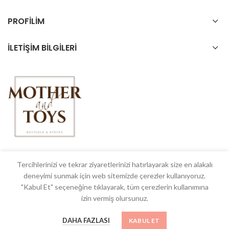
PROFİLİM
İLETİŞİM BİLGİLERİ
Tercihlerinizi ve tekrar ziyaretlerinizi hatırlayarak size en alakalı
deneyimi sunmak için web sitemizde çerezler kullanıyoruz.
© 2018 Mother & Toys All rights reserved
"Kabul Et" seçeneğine tıklayarak, tüm çerezlerin kullanımına
izin vermiş olursunuz.
DAHA FAZLASI
KABUL ET