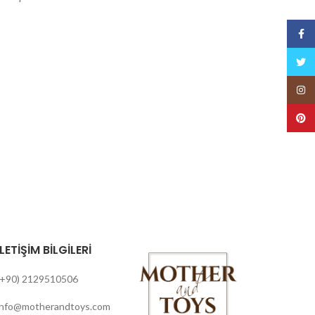
Face
Twitt
Insta
Pinte
İLETİŞİM BİLGİLERİ
(+90) 2129510506
info@motherandtoys.com