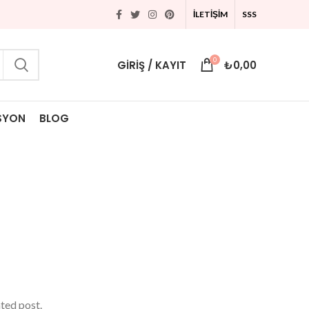
İLETİŞİM
SSS
0
GIRIŞ / KAYIT
₺
0,00
SYON
BLOG
ated post.