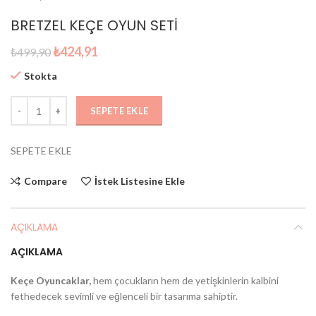
BRETZEL KEÇE OYUN SETİ
Orijinal
Şu
₺
424,91
₺
499,90
fiyat:
andaki
Stokta
₺499,90.
fiyat:
₺424,91.
SEPETE EKLE
SEPETE EKLE
Compare
İstek Listesine Ekle
AÇIKLAMA
AÇIKLAMA
Keçe Oyuncaklar,
hem çocukların hem de yetişkinlerin kalbini
fethedecek sevimli ve eğlenceli bir tasarıma sahiptir.