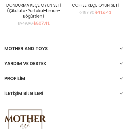
DONDURMA KEÇE OYUN SETİ
COFFEE KEÇE OYUN SETİ
(Çikolata-Portakal-Limon-
Orijinal
Şu
₺
416,41
₺
489,90
Böğürtlen)
fiyat:
andaki
Orijinal
Şu
₺489,90.
fiyat:
₺
807,41
₺
949,90
fiyat:
andaki
₺416,41.
₺949,90.
fiyat:
₺807,41.
MOTHER AND TOYS
YARDIM VE DESTEK
PROFİLİM
İLETİŞİM BİLGİLERİ