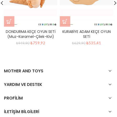
DONDURMA KEÇE OYUN SETİ
KURABİYE ADAM KEÇE OYUN
(Muz-Karamel-Çilek-Kivi)
SETİ
Orijinal
Şu
Orijinal
Şu
₺
759,92
₺
535,41
₺
949,90
₺
629,90
fiyat:
andaki
fiyat:
andaki
₺949,90.
fiyat:
₺629,90.
fiyat:
₺759,92.
₺535,41.
MOTHER AND TOYS
YARDIM VE DESTEK
PROFİLİM
İLETİŞİM BİLGİLERİ