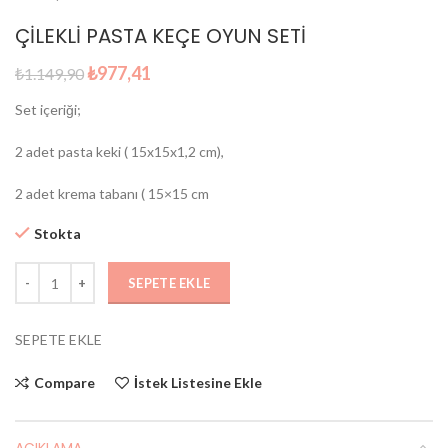
ÇİLEKLİ PASTA KEÇE OYUN SETİ
Orijinal
Şu
₺
977,41
₺
1.149,90
fiyat:
andaki
Set içeriği;
₺1.149,90.
fiyat:
₺977,41.
2 adet pasta keki ( 15x15x1,2 cm),
2 adet krema tabanı ( 15×15 cm
Stokta
SEPETE EKLE
SEPETE EKLE
Compare
İstek Listesine Ekle