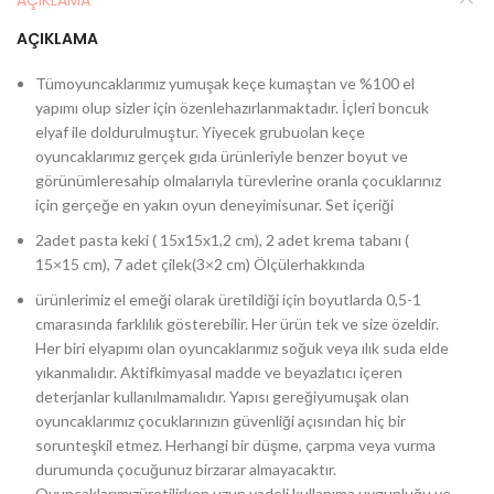
AÇIKLAMA
AÇIKLAMA
Tümoyuncaklarımız yumuşak keçe kumaştan ve %100 el
yapımı olup sizler için özenlehazırlanmaktadır. İçleri boncuk
elyaf ile doldurulmuştur. Yiyecek grubuolan keçe
oyuncaklarımız gerçek gıda ürünleriyle benzer boyut ve
görünümleresahip olmalarıyla türevlerine oranla çocuklarınız
için gerçeğe en yakın oyun deneyimisunar. Set içeriği
2adet pasta keki ( 15x15x1,2 cm), 2 adet krema tabanı (
15×15 cm), 7 adet çilek(3×2 cm) Ölçülerhakkında
ürünlerimiz el emeği olarak üretildiği için boyutlarda 0,5-1
cmarasında farklılık gösterebilir. Her ürün tek ve size özeldir.
Her biri elyapımı olan oyuncaklarımız soğuk veya ılık suda elde
yıkanmalıdır. Aktifkimyasal madde ve beyazlatıcı içeren
deterjanlar kullanılmamalıdır. Yapısı gereğiyumuşak olan
oyuncaklarımız çocuklarınızın güvenliği açısından hiç bir
sorunteşkil etmez. Herhangi bir düşme, çarpma veya vurma
durumunda çocuğunuz birzarar almayacaktır.
Oyuncaklarımızüretilirken uzun vadeli kullanıma uygunluğu ve